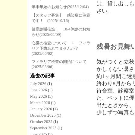
は、貸し出しも
年末年始のお知らせ(2025/12/04)
さい。
【スタッフ募集】 感染症に注意
です！ (2025/10/16)
健康診断推進！ 10/4休診のお知
らせ(2025/09/09)
心臓の検査について ＋ フィラ
残暑お見舞
リア予防忘れてませんか？
(2025/06/02)
気がつくと立秋
フィラリア検査の開始について
(2025/03/06)
かしくない暑さ
過去の記事
約1ヶ月間ご迷
終わり8月から
July 2026
(1)
June 2026
(1)
待合室、診察室
May 2026
(1)
た、ペットに優
March 2026
(1)
出たときから、
January 2026
(1)
少しずつ写真も
December 2025
(1)
October 2025
(1)
September 2025
(1)
June 2025
(1)