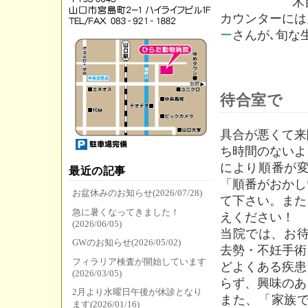
木目に統一
カウンターには
ー
さんが､旬な
待合室で
具合が悪くて来
ち時間のないよ
により順番が
最近の記事
「順番がおかし
お盆休みのお知らせ(2026/07/28)
て下さい。また
急に暑くなってきました！
えください！
(2026/06/05)
当院では、お待
GWのお知らせ(2026/05/02)
去勢・不妊手術
フィラリア検査が開始しています
どよくある疾患
(2026/03/05)
らず、興味のあ
2月より水曜日午後が休診となり
また、「家族
ます(2026/01/16)